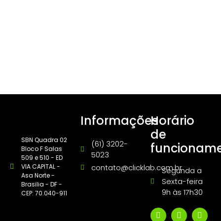
Informações
Horário
de
SBN Quadra 02
(61) 3202-
funcionam
Bloco F Salas
5023
509 e 510 - ED
VIA CAPITAL -
contato@clicklab.com.br
Segunda a
Asa Norte -
Sexta-feira
Brasilia - DF -
9h às 17h30
CEP: 70.040-911