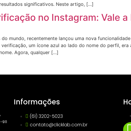
sultados significativos. Neste artigo, […]
ificação no Instagram: Vale a
is do mundo, recentemente lançou uma nova funcionalidade
e verificação, um ícone azul ao lado do nome do perfil, er
enome. Agora, qualquer […]
Informações
Ho
A
(61) 3202-5023
0-911
contato@clicklab.com.br