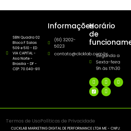
Informações
Horário
de
SBN Quadra 02
(61) 3202-
funcionam
Bloco F Salas
5023
509 e 510 - ED
VIA CAPITAL -
contato@clicklab.com.br
Segunda a
Asa Norte -
Sexta-feira
Brasilia - DF -
9h às 17h30
CEP: 70.040-911
Termos de Uso
Políticas de Privacidade
CLICKLAB MARKETING DIGITAL DE PERFORMANCE LTDA ME - CNPJ: