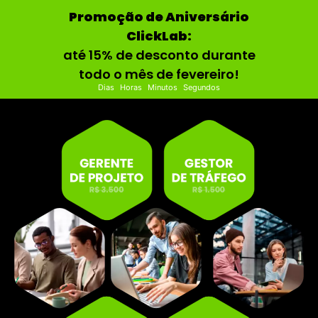
Promoção de Aniversário
ClickLab:
até 15% de desconto durante
todo o mês de fevereiro!
Dias
Horas
Minutos
Segundos