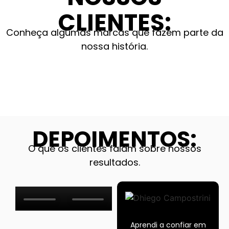
CLIENTES:
Conheça algumas marcas que fazem parte da
nossa história.
DEPOIMENTOS:
O que os clientes falam sobre nossos
resultados.
Aprendi a confiar em