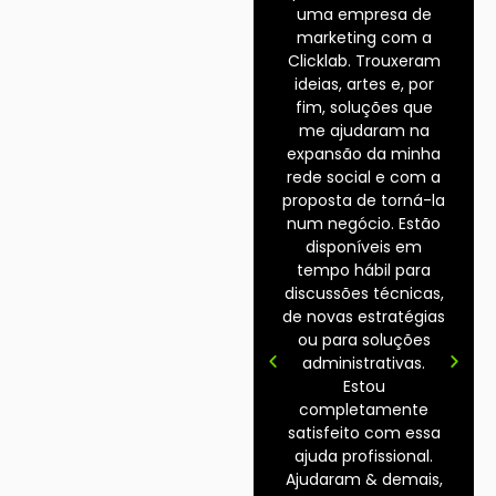
uma empresa de
marketing com a
Clicklab. Trouxeram
ideias, artes e, por
fim, soluções que
me ajudaram na
expansão da minha
rede social e com a
proposta de torná-la
num negócio. Estão
disponíveis em
tempo hábil para
discussões técnicas,
de novas estratégias
ou para soluções
administrativas.
Estou
completamente
satisfeito com essa
ajuda profissional.
Ajudaram & demais,