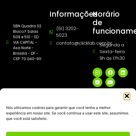
Informações
Horário
de
SBN Quadra 02
(61) 3202-
funcionam
Bloco F Salas
5023
509 e 510 - ED
VIA CAPITAL -
contato@clicklab.com.br
Segunda a
Asa Norte -
Sexta-feira
Brasilia - DF -
9h às 17h30
CEP: 70.040-911
Nós utilizamos cookies para garantir que você tenha a melhor
Termos de Uso
Políticas de Privacidade
experiência em nosso site. Se você continua a usar este site, assumimos
que você está satisfeito.
CLICKLAB MARKETING DIGITAL DE PERFORMANCE LTDA ME - CNPJ:
27.148.564/0001-22