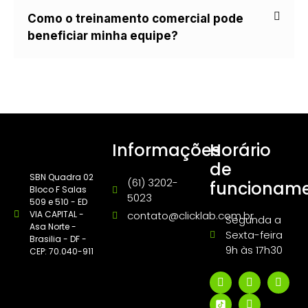
Como o treinamento comercial pode
beneficiar minha equipe?
Informações
Horário
de
SBN Quadra 02
(61) 3202-
funcionam
Bloco F Salas
5023
509 e 510 - ED
VIA CAPITAL -
contato@clicklab.com.br
Segunda a
Asa Norte -
Sexta-feira
Brasilia - DF -
9h às 17h30
CEP: 70.040-911