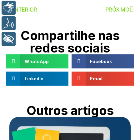
Libras
ANTERIOR
PRÓXIMO
Voz
Compartilhe nas
+ Acessibilidade
redes sociais
WhatsApp
Facebook
LinkedIn
Email
Outros artigos