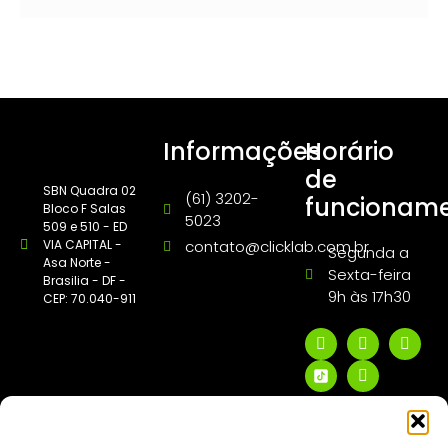
Informações
Horário
de
SBN Quadra 02
(61) 3202-
funcionam
Bloco F Salas
5023
509 e 510 - ED
VIA CAPITAL -
contato@clicklab.com.br
Segunda a
Asa Norte -
Sexta-feira
Brasilia - DF -
9h às 17h30
CEP: 70.040-911