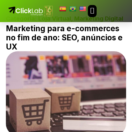
Categoria:
Loja Virtual
,
Marketing Digital
TRABALHE CONOSCO
Marketing para e-commerces
no fim de ano: SEO, anúncios e
UX