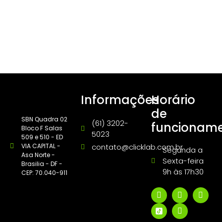
Informações
Horário
de
SBN Quadra 02
(61) 3202-
funcionam
Bloco F Salas
5023
509 e 510 - ED
VIA CAPITAL -
contato@clicklab.com.br
Segunda a
Asa Norte -
Sexta-feira
Brasilia - DF -
9h às 17h30
CEP: 70.040-911