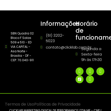
Informações
Horário
de
SBN Quadra 02
(61) 3202-
funcionam
Bloco F Salas
5023
509 e 510 - ED
VIA CAPITAL -
contato@clicklab.com.br
Segunda a
Asa Norte -
Sexta-feira
Brasilia - DF -
9h às 17h30
CEP: 70.040-911
Termos de Uso
Políticas de Privacidade
CLICKLAB MARKETING DIGITAL DE PERFORMANCE LTDA ME - CNPJ: