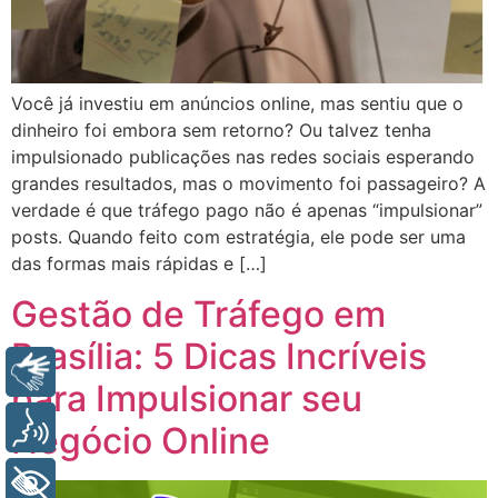
Você já investiu em anúncios online, mas sentiu que o
dinheiro foi embora sem retorno? Ou talvez tenha
impulsionado publicações nas redes sociais esperando
grandes resultados, mas o movimento foi passageiro? A
verdade é que tráfego pago não é apenas “impulsionar”
posts. Quando feito com estratégia, ele pode ser uma
das formas mais rápidas e […]
Gestão de Tráfego em
Brasília: 5 Dicas Incríveis
Libras
para Impulsionar seu
Voz
Negócio Online
+ Acessibilidade