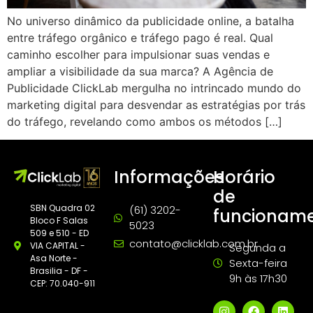
No universo dinâmico da publicidade online, a batalha
entre tráfego orgânico e tráfego pago é real. Qual
caminho escolher para impulsionar suas vendas e
ampliar a visibilidade da sua marca? A Agência de
Publicidade ClickLab mergulha no intrincado mundo do
marketing digital para desvendar as estratégias por trás
do tráfego, revelando como ambos os métodos […]
Informações
Horário
de
SBN Quadra 02
(61) 3202-
funcionam
Bloco F Salas
5023
509 e 510 - ED
contato@clicklab.com.br
VIA CAPITAL -
Segunda a
Asa Norte -
Sexta-feira
Brasilia - DF -
9h às 17h30
CEP: 70.040-911