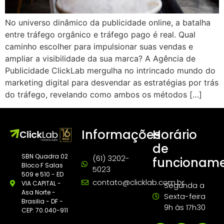
No universo dinâmico da publicidade online, a batalha
entre tráfego orgânico e tráfego pago é real. Qual
caminho escolher para impulsionar suas vendas e
ampliar a visibilidade da sua marca? A Agência de
Publicidade ClickLab mergulha no intrincado mundo do
marketing digital para desvendar as estratégias por trás
do tráfego, revelando como ambos os métodos […]
Informações
Horário
de
SBN Quadra 02
(61) 3202-
funcionam
Bloco F Salas
5023
509 e 510 - ED
contato@clicklab.com.br
VIA CAPITAL -
Segunda a
Asa Norte -
Sexta-feira
Brasilia - DF -
9h às 17h30
CEP: 70.040-911