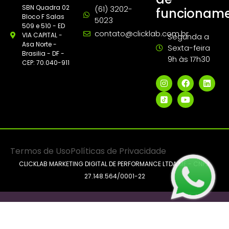
SBN Quadra 02
(61) 3202-
funcionam
Bloco F Salas
5023
509 e 510 - ED
contato@clicklab.com.br
VIA CAPITAL -
Segunda a
Asa Norte -
Sexta-feira
Brasilia - DF -
9h às 17h30
CEP: 70.040-911
Termos de Uso
Políticas de Privacidade
CLICKLAB MARKETING DIGITAL DE PERFORMANCE LTDA ME - CNPJ:
27.148.564/0001-22