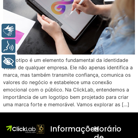
Libras
Voz
O logotipo é um elemento fundamental da identidade
+ Acessibilidade
visual de qualquer empresa. Ele não apenas identifica a
marca, mas também transmite confiança, comunica os
valores do negócio e estabelece uma conexão
emocional com o público. Na ClickLab, entendemos a
importância de um logotipo bem projetado para criar
uma marca forte e memorável. Vamos explorar as […]
Informações
Horário
de