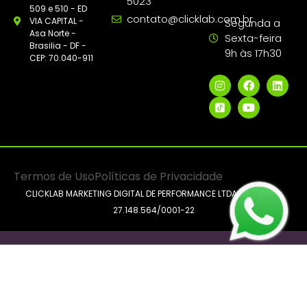
5023
509 e 510 - ED
contato@clicklab.com.br
VIA CAPITAL -
Segunda a
Asa Norte -
Sexta-feira
Brasilia - DF -
9h às 17h30
CEP: 70.040-911
Termos de Uso
Políticas de Privacidade
CLICKLAB MARKETING DIGITAL DE PERFORMANCE LTDA ME - CNPJ:
27.148.564/0001-22