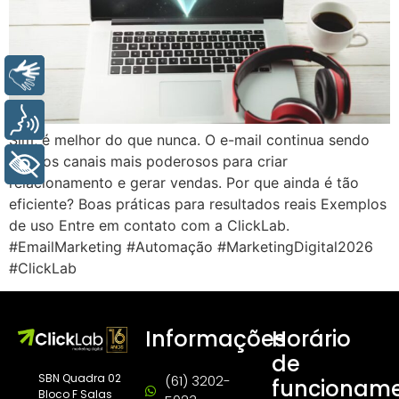
Libras
Voz
Sim, é melhor do que nunca. O e-mail continua sendo
um dos canais mais poderosos para criar
+ Acessibilidade
relacionamento e gerar vendas. Por que ainda é tão
eficiente? Boas práticas para resultados reais Exemplos
de uso Entre em contato com a ClickLab.
#EmailMarketing #Automação #MarketingDigital2026
#ClickLab
Informações
Horário
de
SBN Quadra 02
(61) 3202-
funcionam
Bloco F Salas