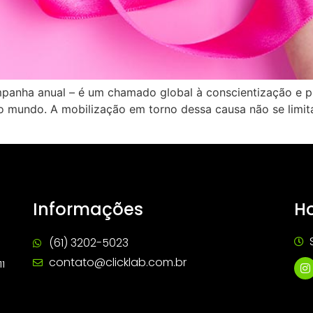
mpanha anual – é um chamado global à conscientização e
mundo. A mobilização em torno dessa causa não se limita
Informações
Ho
(61) 3202-5023
contato@clicklab.com.br
11